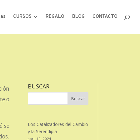
las
CURSOS
REGALO
BLOG
CONTACTO
BUSCAR
ción
te o
Los Catalizadores del Cambio
é se
y la Serendipia
dos.
abril 19, 2024