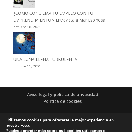
¿CÓMO CONCILIAR TU EMPLEO CON TU
EMPRENDIMIENTO?- Entrevista a Mar Espinosa
octubre 18, 2021
UNA LUNA LLENA TURBULENTA
octubre 11, 2021
Aviso legal y política de privacidad
Política de cookies
© ALESSANDRA CUÉLLAR 2020 | TODOS LOS
Utilizamos cookies para ofrecerte la mejor experiencia en
DERECHOS RESERVADOS | CONTACTO: WHATSAPP:
nuestra web.
+49 1515 5536857
, EMAIL:
Puedes aprender más sobre qué cookies utilizamos o