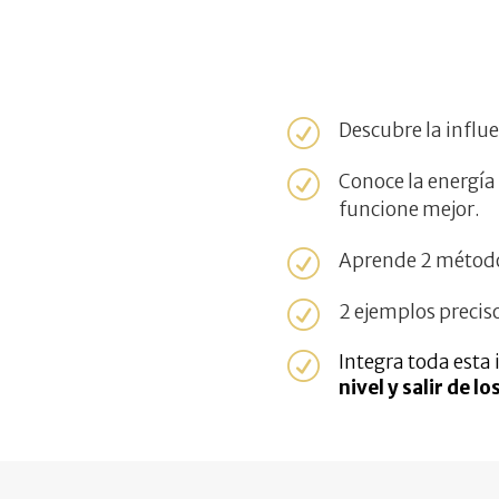
R
Descubre la influ
R
Conoce la energía 
funcione mejor.
R
Aprende 2 métodos
R
2 ejemplos precis
R
Integra toda esta
nivel y salir de l