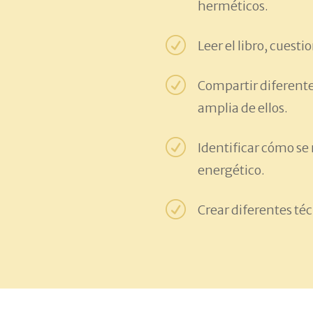
herméticos.
R
Leer el libro, cuest
R
Compartir diferentes
amplia de ellos.
R
Identificar cómo se 
energético.
R
Crear diferentes téc