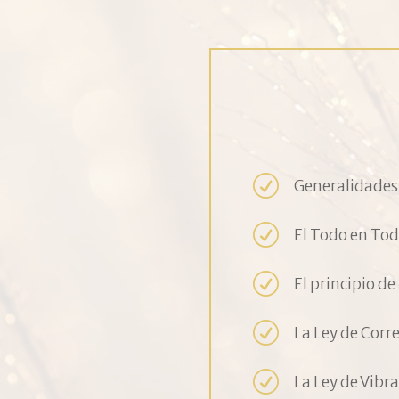
R
Generalidades
R
El Todo en Tod
R
El principio d
R
La Ley de Corr
R
La Ley de Vibra