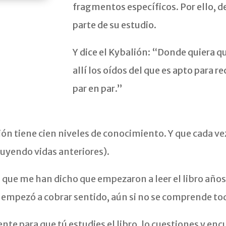
fragmentos específicos. Por ello, deb
parte de su estudio.
Y dice el Kybalión: “Donde quiera q
allí los oídos del que es apto para 
par en par.”
ón tiene cien niveles de conocimiento. Y que cada ve
luyendo vidas anteriores).
 me han dicho que empezaron a leer el libro años a
empezó a cobrar sentido, aún si no se comprende tod
nte para que tú estudies el libro, lo cuestiones y enc