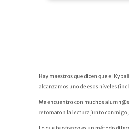
Hay maestros que dicen que el Kybali
alcanzamos uno de esos niveles (inc
Me encuentro con muchos alumn@s que
retomaron la lectura junto conmigo, 
Lo que te ofrezco es un método difere